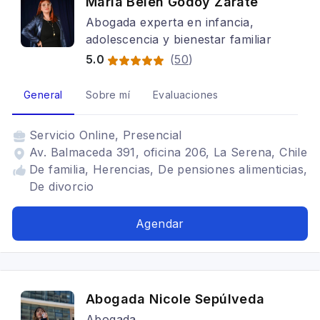
María Belén Godoy Zárate
Abogada experta en infancia,
adolescencia y bienestar familiar
5.0
(
50
)
General
Sobre mí
Evaluaciones
Servicio
Online, Presencial
Av. Balmaceda 391, oficina 206, La Serena, Chile
De familia, Herencias, De pensiones alimenticias,
De divorcio
Agendar
Abogada Nicole Sepúlveda
Abogada