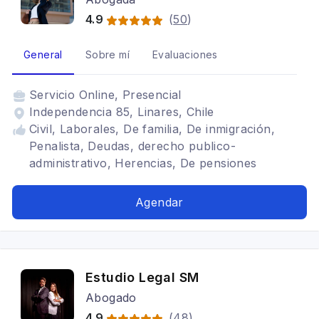
4.9
(
50
)
General
Sobre mí
Evaluaciones
Servicio
Online, Presencial
Independencia 85, Linares, Chile
Civil, Laborales, De familia, De inmigración,
Penalista, Deudas, derecho publico-
administrativo, Herencias, De pensiones
alimenticias, Tributario, De divorcio
Agendar
Estudio Legal SM
Abogado
4.9
(
48
)