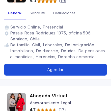
5.0
(
19
)
General
Sobre mí
Evaluaciones
Servicio
Online, Presencial
Pasaje Rosa Rodríguez 1375, oficina 506,
Santiago, Chile
De familia, Civil, Laborales, De inmigración,
Inmobiliario, De divorcio, Deudas, De pensiones
alimenticias, Herencias, Derecho comercial
Agendar
Abogada Virtual
Asesoramiento Legal
4.7
(
17
)