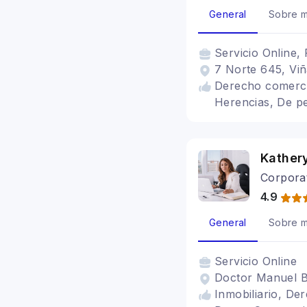
General
Sobre m
Servicio
Online, 
7 Norte 645, Viñ
Derecho comercial
Herencias, De pe
Kather
Corporat
4.9
General
Sobre m
Servicio
Online
Doctor Manuel B
Inmobiliario, Der