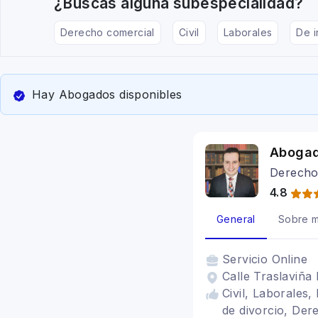
¿Buscas alguna subespecialidad?
Derecho comercial
Civil
Laborales
De i
Hay Abogados disponibles
Abogad
Derech
4.8
General
Sobre m
Servicio
Online
Calle Traslaviña 
Civil, Laborales,
de divorcio, Der