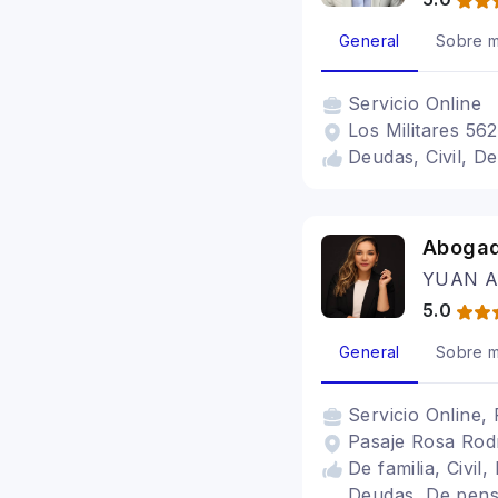
General
Sobre m
Servicio
Online
Los Militares 56
Deudas, Civil, D
Abogad
YUAN 
5.0
General
Sobre m
Servicio
Online, 
Pasaje Rosa Rodr
De familia, Civil
Deudas, De pensi