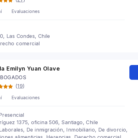
í
Evaluaciones
20, Las Condes, Chile
erecho comercial
a Emilyn Yuan Olave
ABOGADOS
(
19
)
í
Evaluaciones
Presencial
íguez 1375, oficina 506, Santiago, Chile
, Laborales, De inmigración, Inmobiliario, De divorcio,
ones alimenticias, Herencias, Derecho comercial