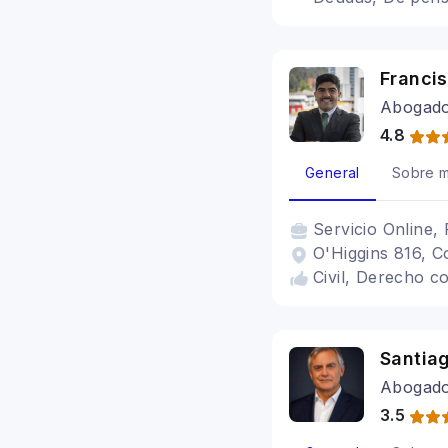
Francis
Abogad
4.8
General
Sobre m
Servicio
Online, 
O'Higgins 816, C
Civil, Derecho c
Santia
Abogad
3.5