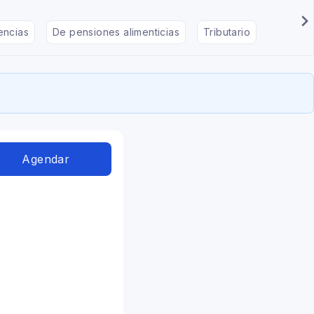
encias
De pensiones alimenticias
Tributario
De divo
Agendar