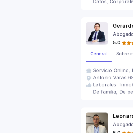
Datos, Corporat
Gerard
Abogad
5.0
General
Sobre m
Servicio
Online, 
Antonio Varas 68
Laborales, Inmob
De familia, De pe
Leonar
Abogad
5.0