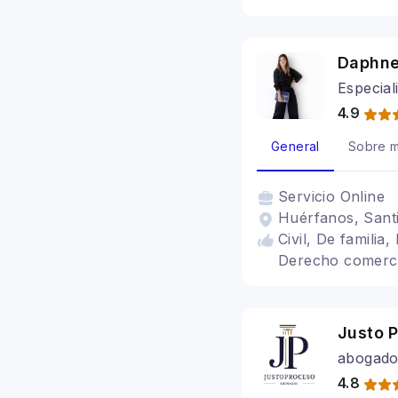
Daphne
Especial
4.9
General
Sobre m
Servicio
Online
Huérfanos, Santi
Civil, De familia
Derecho comerci
Justo 
abogado
4.8