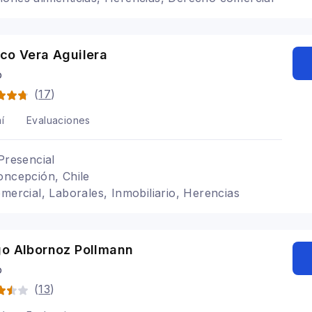
co Vera Aguilera
o
(
17
)
í
Evaluaciones
Presencial
oncepción, Chile
omercial, Laborales, Inmobiliario, Herencias
go Albornoz Pollmann
o
(
13
)