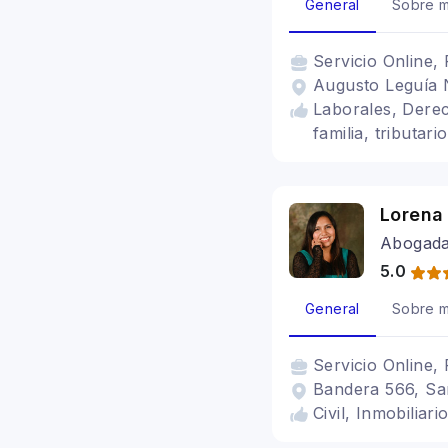
General
Sobre m
Servicio
Online, 
Augusto Leguía N
Laborales, Derech
familia, tributari
Lorena
Abogada 
5.0
General
Sobre m
Servicio
Online, 
Bandera 566, San
Civil, Inmobilia