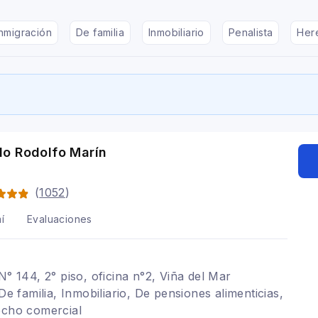
nmigración
De familia
Inmobiliario
Penalista
Her
o Rodolfo Marín
o
(
1052
)
í
Evaluaciones
N° 144, 2° piso, oficina n°2, Viña del Mar
 De familia, Inmobiliario, De pensiones alimenticias,
echo comercial