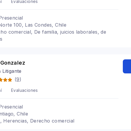
í
Evaluaciones
Presencial
orte 100, Las Condes, Chile
o comercial, De familia, juicios laborales, de
os
 Gonzalez
Litigante
(
9
)
í
Evaluaciones
Presencial
tiago, Chile
rio, Herencias, Derecho comercial