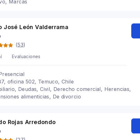
ivo, Marcas
o José León Valderrama
o
(
53
)
í
Evaluaciones
Presencial
7, oficina 502, Temuco, Chile
iliario, Deudas, Civil, Derecho comercial, Herencias,
nsiones alimenticias, De divorcio
do Rojas Arredondo
o
(
27
)