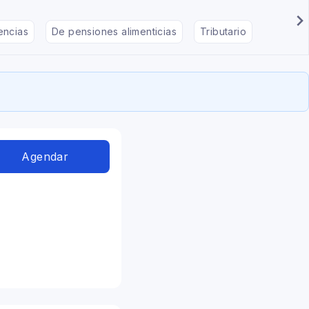
encias
De pensiones alimenticias
Tributario
De divo
Agendar