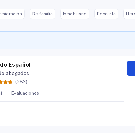
nmigración
De familia
Inmobiliario
Penalista
Her
ado Español
 de abogados
(
283
)
í
Evaluaciones