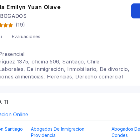
a Emilyn Yuan Olave
ABOGADOS
(
19
)
í
Evaluaciones
Presencial
íguez 1375, oficina 506, Santiago, Chile
, Laborales, De inmigración, Inmobiliario, De divorcio,
ones alimenticias, Herencias, Derecho comercial
 TI
cion Online
on Santiago
Abogados De Inmigracion
Abogados De 
Providencia
Condes