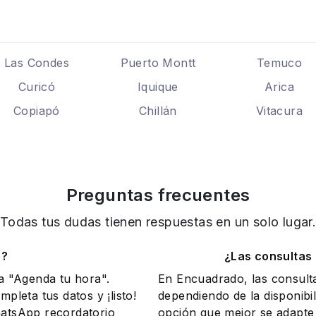
Las Condes
Puerto Montt
Temuco
Curicó
Iquique
Arica
Copiapó
Chillán
Vitacura
Preguntas frecuentes
Todas tus dudas tienen respuestas en un solo lugar
o?
¿Las consultas
na "Agenda tu hora".
En Encuadrado, las consult
mpleta tus datos y ¡listo!
dependiendo de la disponibil
WhatsApp recordatorio
opción que mejor se adapte 