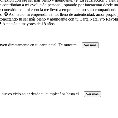
onexión con ese ser más pleno y abundante. 🧿 La satisfacción y alegrí
o contribuían a mi evolución personal, optando por interactuar desde un
y conexión con mi esencia me llevó a emprender, no solo compartiendo 
os. 🧿 Así nació mi emprendimiento, lleno de autenticidad, amor propio 
, reconectando tu ser más pleno y abundante con tu Carta Natal y/o R
📍 Atención a mayores de 18 años.
uyen directamente en tu carta natal. Te muestra
...
Ver más
u nuevo ciclo solar desde tu cumpleaños hasta el
...
Ver más