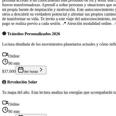
permitía acceder a un conocimiento más profundo de mí y sentir una c
fueron transformadoras. Aprendí a soltar personas y situaciones que n
mi propia fuente de inspiración y motivación. Este autoconocimiento 
otros a descubrir su verdadero potencial y afrontar sus propios camin
de transformar su vida. Te invito a este viaje del autoconocimiento
pago se realiza previo a cada sesión. 📍 Atención modalidad online. 
🧿 Tránsitos Personalizados 2026
Lectura detallada de los movimientos planetarios actuales y cómo infl
Online
90 min
$37.000
Ver horas
🎂 Revolución Solar
Tu mapa del año. Esta lectura analiza las energías que acompañarán t
Online
90 min