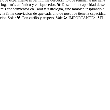
a que experimenté al permitirme descubrir lo que realmente me llena
 lugar más auténtico y enriquecedor. 🧿 Descubrí la capacidad de ser
mis conocimientos en Tarot y Astrología, sino también inspirando a
y la firme convicción de que cada uno de nosotros tiene la capacidad
evolución Solar 💖 Con cariño y respeto, Vale 💫 IMPORTANTE: 📍El