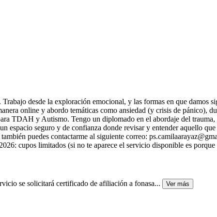
. Trabajo desde la exploración emocional, y las formas en que damos sig
nera online y abordo temáticas como ansiedad (y crisis de pánico), duelo
 para TDAH y Autismo. Tengo un diplomado en el abordaje del trauma, 
n espacio seguro y de confianza donde revisar y entender aquello que t
también puedes contactarme al siguiente correo: ps.camilaarayaz@gma
2026: cupos limitados (si no te aparece el servicio disponible es porqu
o se solicitará certificado de afiliación a fonasa
...
Ver más