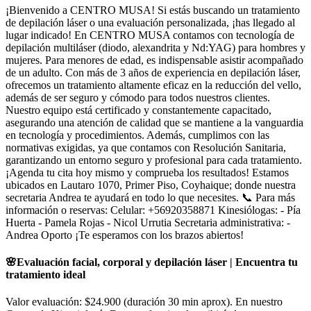
¡Bienvenido a CENTRO MUSA! Si estás buscando un tratamiento
de depilación láser o una evaluación personalizada, ¡has llegado al
lugar indicado! En CENTRO MUSA contamos con tecnología de
depilación multiláser (diodo, alexandrita y Nd:YAG) para hombres y
mujeres. Para menores de edad, es indispensable asistir acompañado
de un adulto. Con más de 3 años de experiencia en depilación láser,
ofrecemos un tratamiento altamente eficaz en la reducción del vello,
además de ser seguro y cómodo para todos nuestros clientes.
Nuestro equipo está certificado y constantemente capacitado,
asegurando una atención de calidad que se mantiene a la vanguardia
en tecnología y procedimientos. Además, cumplimos con las
normativas exigidas, ya que contamos con Resolución Sanitaria,
garantizando un entorno seguro y profesional para cada tratamiento.
¡Agenda tu cita hoy mismo y comprueba los resultados! Estamos
ubicados en Lautaro 1070, Primer Piso, Coyhaique; donde nuestra
secretaria Andrea te ayudará en todo lo que necesites. 📞 Para más
información o reservas: Celular: +56920358871 Kinesiólogas: - Pía
Huerta - Pamela Rojas - Nicol Urrutia Secretaria administrativa: -
Andrea Oporto ¡Te esperamos con los brazos abiertos!
🌸Evaluación facial, corporal y depilación láser | Encuentra tu
tratamiento ideal
Valor evaluación: $24.900 (duración 30 min aprox). En nuestro