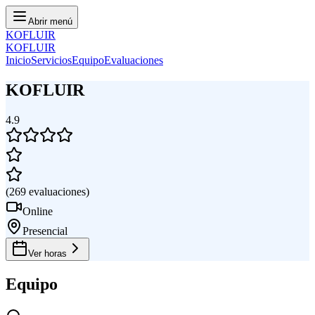
Abrir menú
KOFLUIR
KOFLUIR
Inicio
Servicios
Equipo
Evaluaciones
KOFLUIR
4.9
(
269
evaluaciones
)
Online
Presencial
Ver horas
Equipo