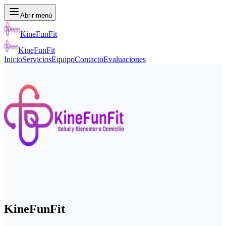
Abrir menú
KineFunFit
KineFunFit
Inicio
Servicios
Equipo
Contacto
Evaluaciones
KineFunFit