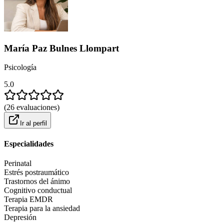
María Paz Bulnes Llompart
Psicología
5.0
(
26
evaluaciones
)
Ir al perfil
Especialidades
Perinatal
Estrés postraumático
Trastornos del ánimo
Cognitivo conductual
Terapia EMDR
Terapia para la ansiedad
Depresión