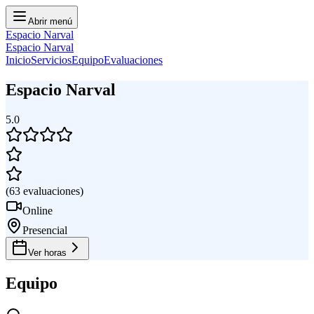
Abrir menú
Espacio Narval
Espacio Narval
Inicio
Servicios
Equipo
Evaluaciones
Espacio Narval
5.0
(
63
evaluaciones
)
Online
Presencial
Ver horas
Equipo