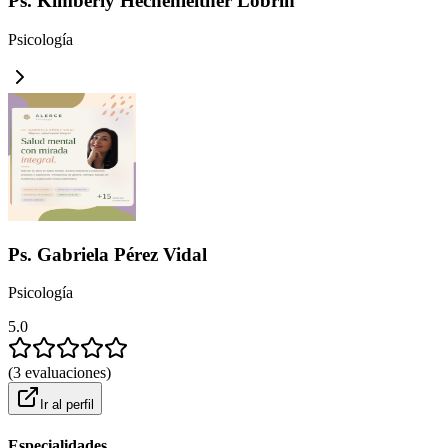
Ps. Kimberly Hechenleitner Lobrin
Psicología
Ps. Gabriela Pérez Vidal
Psicología
5.0
(
3
evaluaciones
)
Ir al perfil
Especialidades