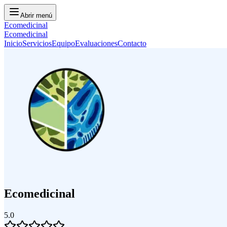
Abrir menú
Ecomedicinal
Ecomedicinal
Inicio
Servicios
Equipo
Evaluaciones
Contacto
Ecomedicinal
5.0