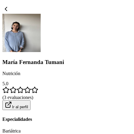
María Fernanda Tumani
Nutrición
5.0
(
3
evaluaciones
)
Ir al perfil
Especialidades
Bariátrica