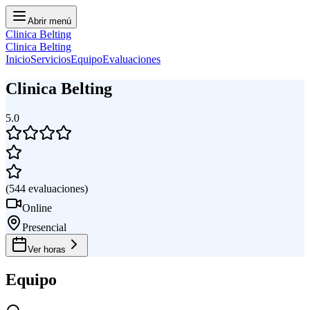
Abrir menú
Clinica Belting
Clinica Belting
Inicio
Servicios
Equipo
Evaluaciones
Clinica Belting
5.0
(
544
evaluaciones
)
Online
Presencial
Ver horas
Equipo