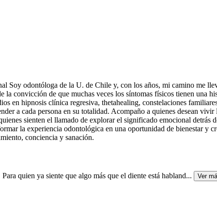
 Soy odontóloga de la U. de Chile y, con los años, mi camino me llevó 
de la convicción de que muchas veces los síntomas físicos tienen una h
 en hipnosis clínica regresiva, thetahealing, constelaciones familiare
ender a cada persona en su totalidad. Acompaño a quienes desean vivir 
quienes sienten el llamado de explorar el significado emocional detrás 
sformar la experiencia odontológica en una oportunidad de bienestar y 
amiento, conciencia y sanación.
 quien ya siente que algo más que el diente está habland
...
Ver m