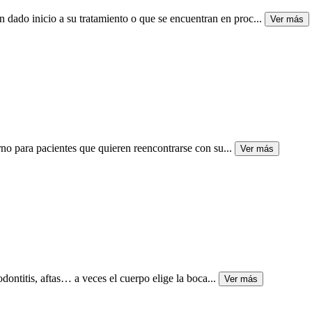
ado inicio a su tratamiento o que se encuentran en proc
...
Ver más
rno para pacientes que quieren reencontrarse con su
...
Ver más
odontitis, aftas… a veces el cuerpo elige la boca
...
Ver más