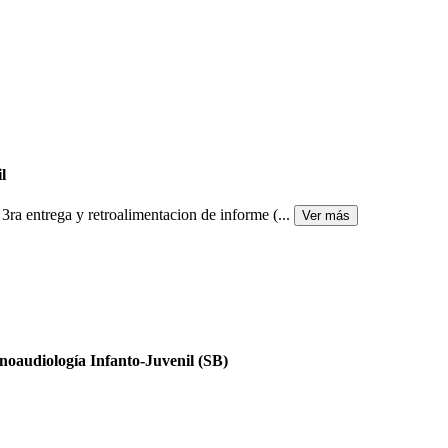
l
- 3ra entrega y retroalimentacion de informe (
...
Ver más
noaudiología Infanto-Juvenil (SB)