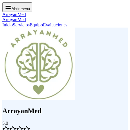
Abrir menú
ArrayanMed
ArrayanMed
Inicio
Servicios
Equipo
Evaluaciones
ArrayanMed
5.0