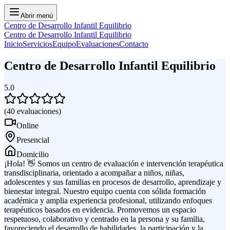
Abrir menú
Centro de Desarrollo Infantil Equilibrio
Centro de Desarrollo Infantil Equilibrio
Inicio
Servicios
Equipo
Evaluaciones
Contacto
Centro de Desarrollo Infantil Equilibrio
5.0
(
40
evaluaciones
)
Online
Presencial
Domicilio
¡Hola! 👋 Somos un centro de evaluación e intervención terapéutica
transdisciplinaria, orientado a acompañar a niños, niñas,
adolescentes y sus familias en procesos de desarrollo, aprendizaje y
bienestar integral. Nuestro equipo cuenta con sólida formación
académica y amplia experiencia profesional, utilizando enfoques
terapéuticos basados en evidencia. Promovemos un espacio
respetuoso, colaborativo y centrado en la persona y su familia,
favoreciendo el desarrollo de habilidades, la participación y la