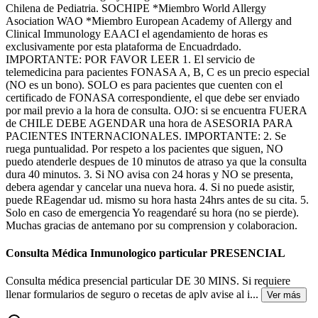
Chilena de Pediatria. SOCHIPE *Miembro World Allergy
Asociation WAO *Miembro European Academy of Allergy and
Clinical Immunology EAACI el agendamiento de horas es
exclusivamente por esta plataforma de Encuadrdado.
IMPORTANTE: POR FAVOR LEER 1. El servicio de
telemedicina para pacientes FONASA A, B, C es un precio especial
(NO es un bono). SOLO es para pacientes que cuenten con el
certificado de FONASA correspondiente, el que debe ser enviado
por mail previo a la hora de consulta. OJO: si se encuentra FUERA
de CHILE DEBE AGENDAR una hora de ASESORIA PARA
PACIENTES INTERNACIONALES. IMPORTANTE: 2. Se
ruega puntualidad. Por respeto a los pacientes que siguen, NO
puedo atenderle despues de 10 minutos de atraso ya que la consulta
dura 40 minutos. 3. Si NO avisa con 24 horas y NO se presenta,
debera agendar y cancelar una nueva hora. 4. Si no puede asistir,
puede REagendar ud. mismo su hora hasta 24hrs antes de su cita. 5.
Solo en caso de emergencia Yo reagendaré su hora (no se pierde).
Muchas gracias de antemano por su comprension y colaboracion.
Consulta Médica Inmunologico particular PRESENCIAL
Consulta médica presencial particular DE 30 MINS. Si requiere
llenar formularios de seguro o recetas de aplv avise al i
...
Ver más