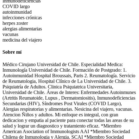
Inmunodeficiencias
COVID largo
autoinmunidad
infecciones crónicas
herpes zoster
alergias alimentarias
vacunas
medicina del viajero
Sobre mí
Médico Cirujano Universidad de Chile. Especialidad Medica:
Inmunología Universidad de Chile. Formación de Postgrado: 1.
Autoinmunidad Hospital Broussais, Paris 2. Reumatología. Servicio
de Reumatologia, Hospital Clínico de La Universidad de Chile. 3.
Psiquiatría de Adultos. Clinica Psiquiatrica Universitaria,
Universidad de Chile. Áreas de Interes: Enfermedades Autoinmunes
(Artritis Reumatoide, Lupus , Dermatomiositis), Inmunodeficiencias
Secundarias (HIV), Síndromes Post Virales (COVID Largo),
Alergias respiratorias y alimentarias. Nesicina del viajero, vacunas.
Atencion Ñiños y adultos. Mi enfoque es integral, con gran
dedicacion y empatia al paciente para conectar todas las areas de su
salud y lograr un diagnostico y tratamiento eficaz. *Miembro
American Asociation of Immunologists AAI *Miembro Sociedad
Chilena de Inmunologia y Alergia. SCAI *Miembro Sociedad