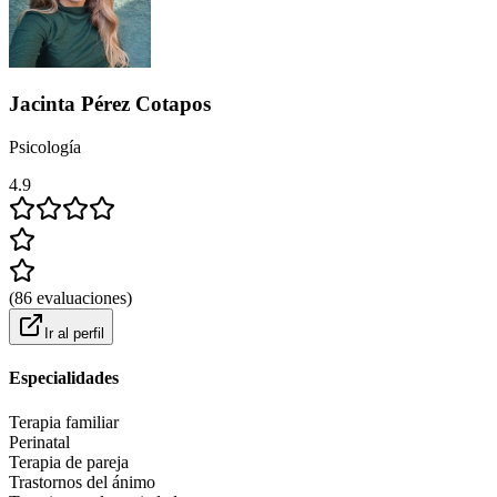
Jacinta Pérez Cotapos
Psicología
4.9
(
86
evaluaciones
)
Ir al perfil
Especialidades
Terapia familiar
Perinatal
Terapia de pareja
Trastornos del ánimo